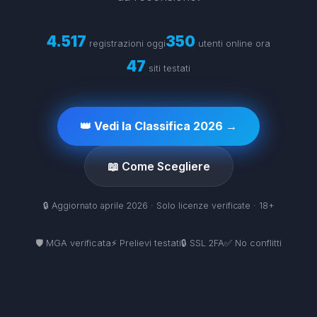
4.517
350
registrazioni oggi
utenti online ora
47
siti testati
👑 Vedi la Classifica 2026 →
📖 Come Scegliere
❄
🔒 Aggiornato aprile 2026 · Solo licenze verificate · 18+
🛡️ MGA verificata
⚡ Prelievi testati
🔒 SSL 2FA
✅ No conflitti