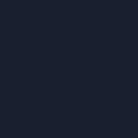
❅
❅
❄