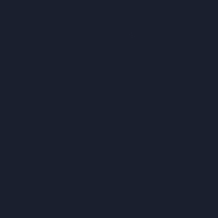
*
❄
❄