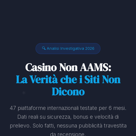
🔍 Analisi Investigativa 2026
Casino Non AAMS:
La Verità che i Siti Non
Dicono
47 piattaforme internazionali testate per 6 mesi.
Dati reali su sicurezza, bonus e velocità di
prelievo. Solo fatti, nessuna pubblicità travestita
da recensione.