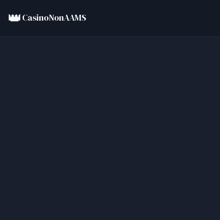
👑
CasinoNonAAMS
*
❅