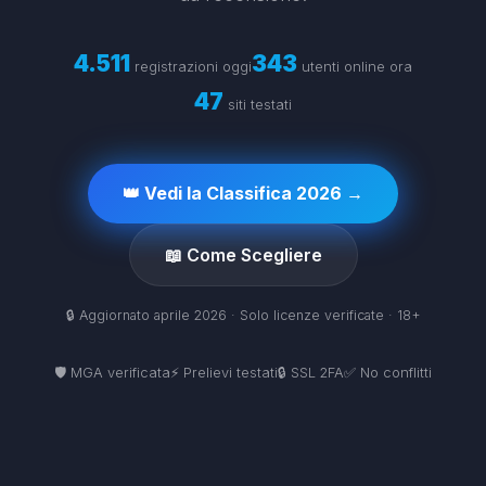
4.511
343
registrazioni oggi
utenti online ora
47
siti testati
❆
👑 Vedi la Classifica 2026 →
📖 Come Scegliere
🔒 Aggiornato aprile 2026 · Solo licenze verificate · 18+
❆
🛡️ MGA verificata
⚡ Prelievi testati
🔒 SSL 2FA
✅ No conflitti