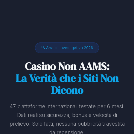
🔍 Analisi Investigativa 2026
Casino Non AAMS:
La Verità che i Siti Non
Dicono
47 piattaforme internazionali testate per 6 mesi.
Dati reali su sicurezza, bonus e velocità di
prelievo. Solo fatti, nessuna pubblicità travestita
da recensione.