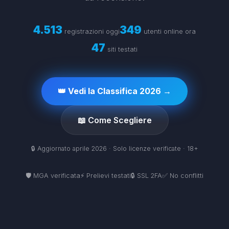
4.513
349
registrazioni oggi
utenti online ora
47
siti testati
❅
👑 Vedi la Classifica 2026 →
📖 Come Scegliere
🔒 Aggiornato aprile 2026 · Solo licenze verificate · 18+
🛡️ MGA verificata
⚡ Prelievi testati
🔒 SSL 2FA
✅ No conflitti
*