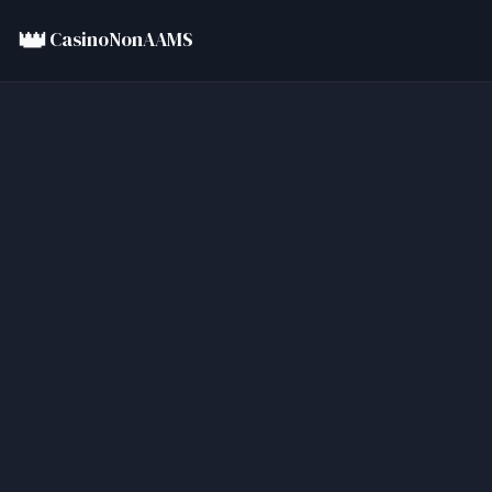
👑
CasinoNonAAMS
❆