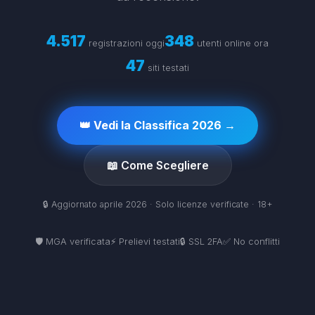
4.520
351
registrazioni oggi
utenti online ora
47
siti testati
👑 Vedi la Classifica 2026 →
📖 Come Scegliere
🔒 Aggiornato aprile 2026 · Solo licenze verificate · 18+
🛡️ MGA verificata
⚡ Prelievi testati
🔒 SSL 2FA
✅ No conflitti