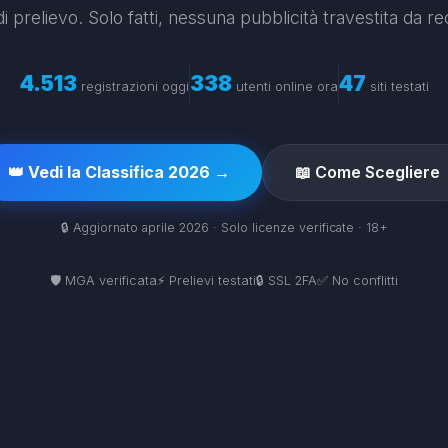
di prelievo. Solo fatti, nessuna pubblicità travestita da r
4.513
338
47
registrazioni oggi
utenti online ora
siti testati
👑 Vedi la Classifica 2026 →
📖 Come Scegliere
❆
🔒 Aggiornato aprile 2026 · Solo licenze verificate · 18+
🛡️ MGA verificata
⚡ Prelievi testati
🔒 SSL 2FA
✅ No conflitti