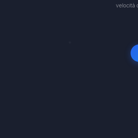
velocità 
*