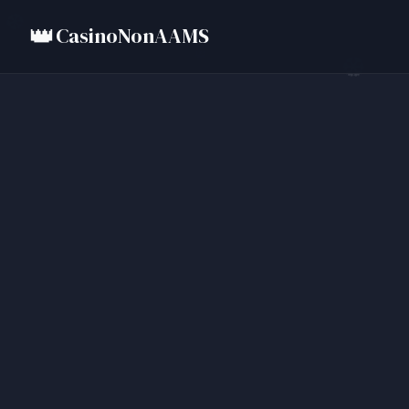
👑
CasinoNonAAMS
❆