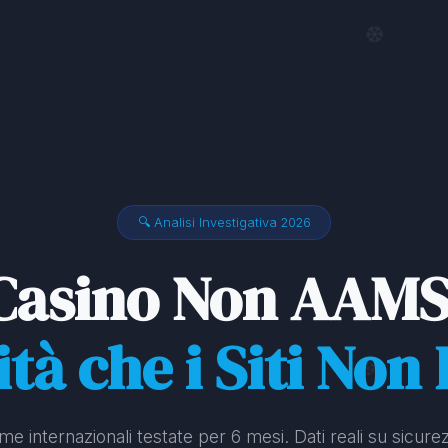
🔍 Analisi Investigativa 2026
Casino Non AAMS
❆
ità che i Siti Non
me internazionali testate per 6 mesi. Dati reali su sicur