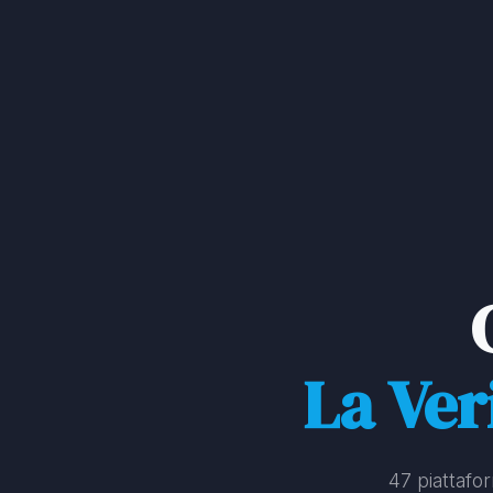
La Ver
47 piattafor