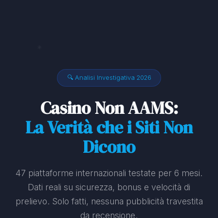
🔍 Analisi Investigativa 2026
Casino Non AAMS:
La Verità che i Siti Non
Dicono
47 piattaforme internazionali testate per 6 mesi.
Dati reali su sicurezza, bonus e velocità di
prelievo. Solo fatti, nessuna pubblicità travestita
da recensione.