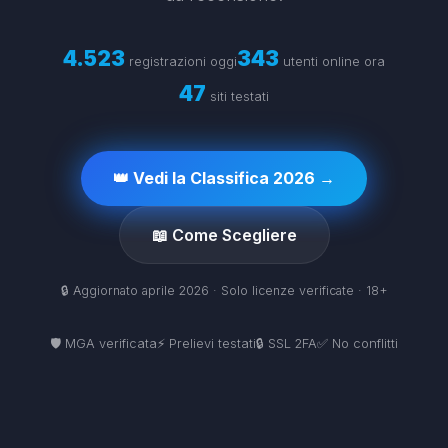
4.523
343
registrazioni oggi
utenti online ora
47
siti testati
👑 Vedi la Classifica 2026 →
📖 Come Scegliere
🔒 Aggiornato aprile 2026 · Solo licenze verificate · 18+
🛡️ MGA verificata
⚡ Prelievi testati
🔒 SSL 2FA
✅ No conflitti