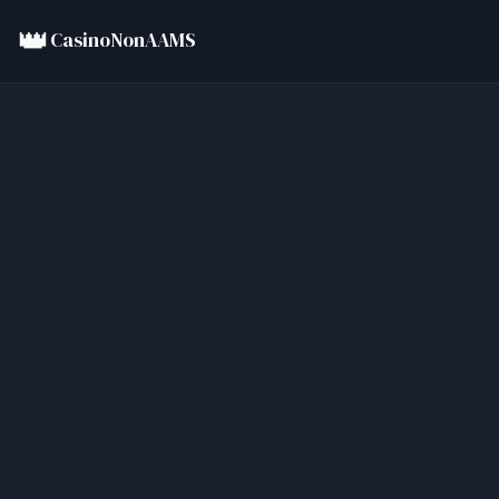
👑
CasinoNonAAMS
❆